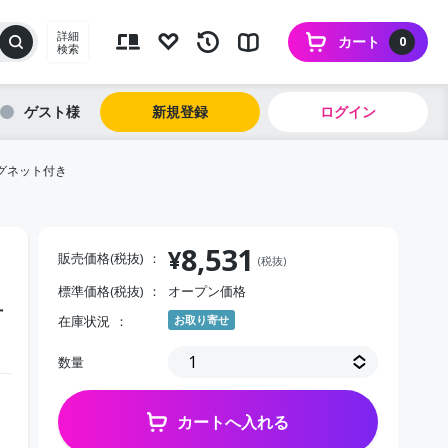
詳細
カート
0
検索
ゲスト
新規登録
ログイン
グネット付き
8,531
¥
販売価格(税抜)
(税抜)
標準価格(税抜)
オープン価格
付
在庫状況
お取り寄せ
数量
カートへ入れる