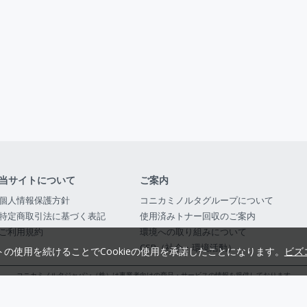
当サイトについて
ご案内
個人情報保護方針
コニカミノルタグループについて
特定商取引法に基づく表記
使用済みトナー回収のご案内
ご利用規約
環境への取り組みについて
CSR（社会・環境活動）
トの使用を続けることでCookieの使用を承諾したことになります。
ビズ
コニカミノルタジャパン（株）は事業者向けの商品・サービスの情報を提供しております
コニカミノルタジャパン株式会社／東京都公安委員会 古物商許可証番号 第3010916054482