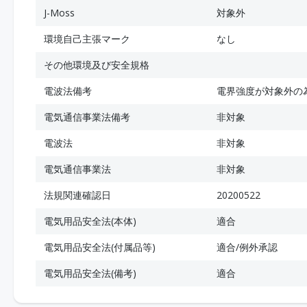
J-Moss
対象外
環境自己主張マーク
なし
その他環境及び安全規格
電波法備考
電界強度が対象外の
電気通信事業法備考
非対象
電波法
非対象
電気通信事業法
非対象
法規関連確認日
20200522
電気用品安全法(本体)
適合
電気用品安全法(付属品等)
適合/例外承認
電気用品安全法(備考)
適合