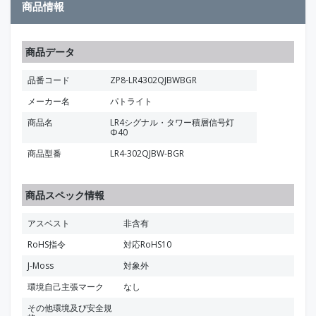
商品情報
商品データ
品番コード
ZP8-LR4302QJBWBGR
メーカー名
パトライト
商品名
LR4シグナル・タワー積層信号灯
Φ40
商品型番
LR4-302QJBW-BGR
商品スペック情報
アスベスト
非含有
RoHS指令
対応RoHS10
J-Moss
対象外
環境自己主張マーク
なし
その他環境及び安全規