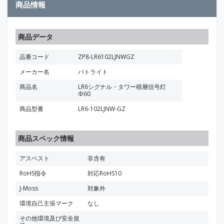
商品情報
商品データ
品番コード
ZP8-LR6102LJNWGZ
メーカー名
パトライト
商品名
LR6シグナル・タワー積層信号灯
Φ60
商品型番
LR6-102LJNW-GZ
商品スペック情報
アスベスト
非含有
RoHS指令
対応RoHS10
J-Moss
対象外
環境自己主張マーク
なし
その他環境及び安全規