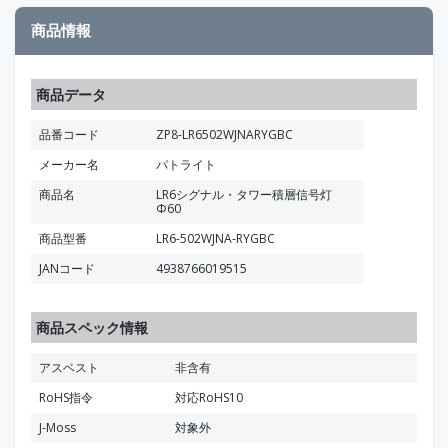
商品情報
商品データ
品番コード
ZP8-LR6502WJNARYGBC
メーカー名
パトライト
商品名
LR6シグナル・タワー積層信号灯
Φ60
商品型番
LR6-502WJNA-RYGBC
JANコード
4938766019515
商品スペック情報
アスベスト
非含有
RoHS指令
対応RoHS10
J-Moss
対象外