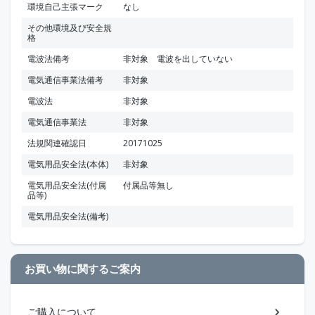
環境自己主張マーク
なし
その他環境及び安全規
格
電波法備考
非対象 電波を出していない
電気通信事業法備考
非対象
電波法
非対象
電気通信事業法
非対象
法規関連確認日
20171025
電気用品安全法(本体)
非対象
電気用品安全法(付属
付属品等無し
品等)
電気用品安全法(備考)
お買い物に関するご案内
ご購入について