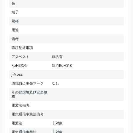
色
端子
規格
用途
備考
環境配慮事項
アスベスト
非含有
RoHS指令
対応RoHS10
J-Moss
環境自己主張マーク
なし
その他環境及び安全規
格
電波法備考
電気通信事業法備考
電波法
非対象
電気通信事業法
非対象