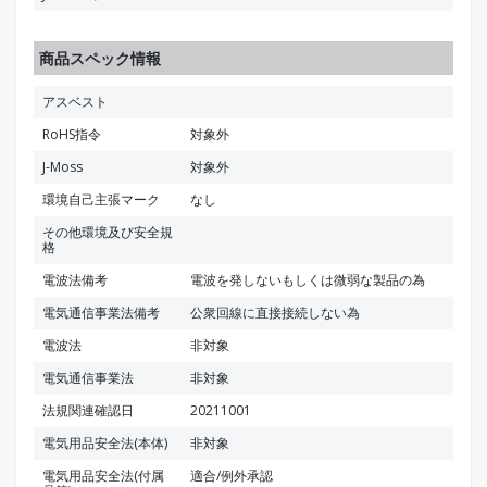
商品スペック情報
アスベスト
RoHS指令
対象外
J-Moss
対象外
環境自己主張マーク
なし
その他環境及び安全規
格
電波法備考
電波を発しないもしくは微弱な製品の為
電気通信事業法備考
公衆回線に直接接続しない為
電波法
非対象
電気通信事業法
非対象
法規関連確認日
20211001
電気用品安全法(本体)
非対象
電気用品安全法(付属
適合/例外承認