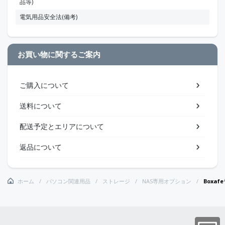
品等)
電気用品安全法(備考)
お買い物に関するご案内
ご購入について
送料について
配送予定とエリアについて
返品について
ホーム
パソコン関連用品
ストレージ
NAS専用オプション
Boxafe