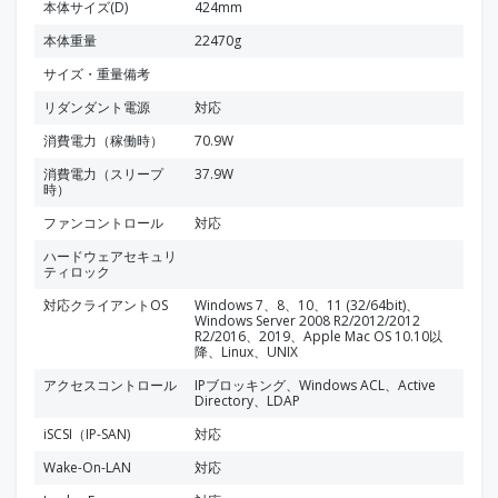
本体サイズ(D)
424mm
本体重量
22470g
サイズ・重量備考
リダンダント電源
対応
消費電力（稼働時）
70.9W
消費電力（スリープ
37.9W
時）
ファンコントロール
対応
ハードウェアセキュリ
ティロック
対応クライアントOS
Windows 7、8、10、11 (32/64bit)、
Windows Server 2008 R2/2012/2012
R2/2016、2019、Apple Mac OS 10.10以
降、Linux、UNIX
アクセスコントロール
IPブロッキング、Windows ACL、Active
Directory、LDAP
iSCSI（IP-SAN)
対応
Wake-On-LAN
対応