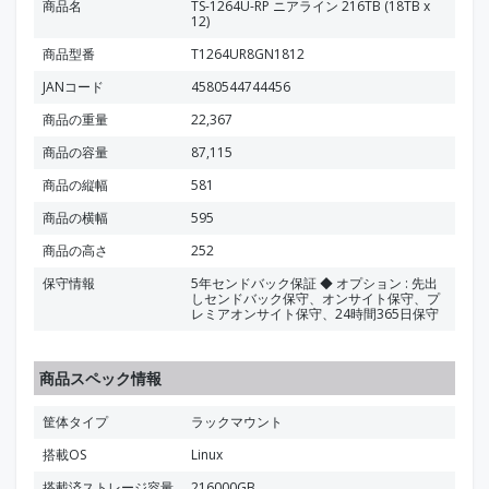
商品名
TS-1264U-RP ニアライン 216TB (18TB x
12)
商品型番
T1264UR8GN1812
JANコード
4580544744456
商品の重量
22,367
商品の容量
87,115
商品の縦幅
581
商品の横幅
595
商品の高さ
252
保守情報
5年センドバック保証 ◆ オプション : 先出
しセンドバック保守、オンサイト保守、プ
レミアオンサイト保守、24時間365日保守
商品スペック情報
筐体タイプ
ラックマウント
搭載OS
Linux
搭載済ストレージ容量
216000GB