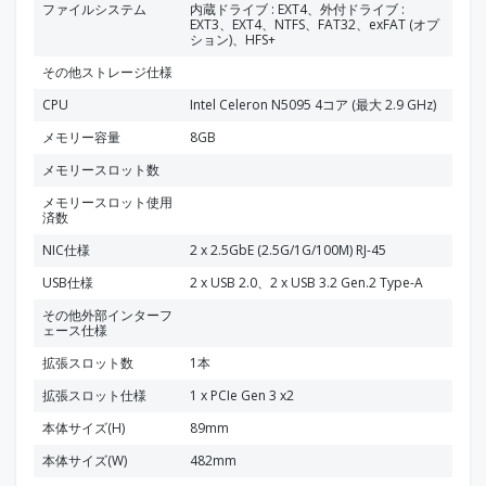
ファイルシステム
内蔵ドライブ : EXT4、外付ドライブ :
EXT3、EXT4、NTFS、FAT32、exFAT (オプ
ション)、HFS+
その他ストレージ仕様
CPU
Intel Celeron N5095 4コア (最大 2.9 GHz)
メモリー容量
8GB
メモリースロット数
メモリースロット使用
済数
NIC仕様
2 x 2.5GbE (2.5G/1G/100M) RJ-45
USB仕様
2 x USB 2.0、2 x USB 3.2 Gen.2 Type-A
その他外部インターフ
ェース仕様
拡張スロット数
1本
拡張スロット仕様
1 x PCIe Gen 3 x2
本体サイズ(H)
89mm
本体サイズ(W)
482mm