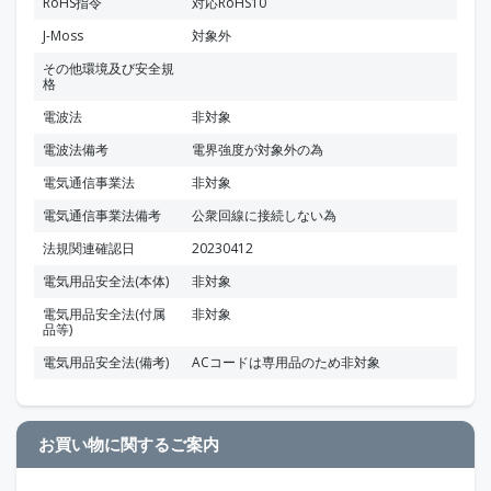
RoHS指令
対応RoHS10
J-Moss
対象外
その他環境及び安全規
格
電波法
非対象
電波法備考
電界強度が対象外の為
電気通信事業法
非対象
電気通信事業法備考
公衆回線に接続しない為
法規関連確認日
20230412
電気用品安全法(本体)
非対象
電気用品安全法(付属
非対象
品等)
電気用品安全法(備考)
ACコードは専用品のため非対象
お買い物に関するご案内