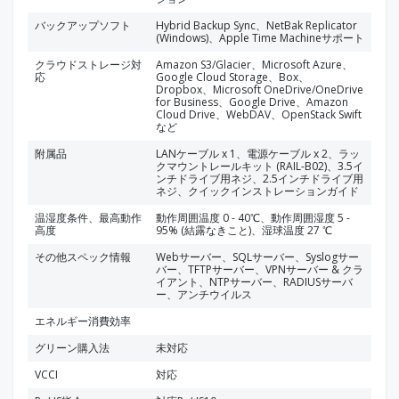
バックアップソフト
Hybrid Backup Sync、NetBak Replicator
(Windows)、Apple Time Machineサポート
クラウドストレージ対
Amazon S3/Glacier、Microsoft Azure、
応
Google Cloud Storage、Box、
Dropbox、Microsoft OneDrive/OneDrive
for Business、Google Drive、Amazon
Cloud Drive、WebDAV、OpenStack Swift
など
附属品
LANケーブル x 1、電源ケーブル x 2、ラッ
クマウントレールキット (RAIL-B02)、3.5イ
ンチドライブ用ネジ、2.5インチドライブ用
ネジ、クイックインストレーションガイド
温湿度条件、最高動作
動作周囲温度 0 - 40℃、動作周囲湿度 5 -
高度
95% (結露なきこと)、湿球温度 27 ℃
その他スペック情報
Webサーバー、SQLサーバー、Syslogサー
バー、TFTPサーバー、VPNサーバー & クラ
イアント、NTPサーバー、RADIUSサーバ
ー、アンチウイルス
エネルギー消費効率
グリーン購入法
未対応
VCCI
対応