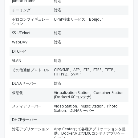
Jumbo Frame
対応
チーミング
対応
ゼロコンフィギュレー
UPnP検出サービス、Bonjour
ション
SSH/Telnet
対応
WebDAV
対応
DTCP-IP
VLAN
対応
その他通信プロトコル
CIFS/SMB、AFP、FTP、FTPS、TFTP、
HTTP(S)、SNMP
DLNAサーバー
対応
仮想化
Virtualization Station、Container Station
(Docker/LXCコンテナ)
メディアサーバー
Video Station、Music Station、Photo
Station、DLNAサーバー
DHCPサーバー
対応アプリケーション
App Centerにて各種アプリケーションを提
供、DockerおよびLXCコンテナアプリケー
ション