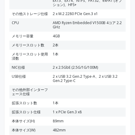
EXT3、EXT4、NTFS、FAT32、exFAT (オプ
ション)、HFS+
その他ストレージ仕様
2 x M.2 2280 PCIe Gen.3 x1
CPU
AMD Ryzen Embedded V1500B 4コア 2.2
GHz
メモリー容量
4GB
メモリースロット数
2本
メモリースロット使用
1本
済数
NIC仕様
2 x 2.5GbE (2.5G/1G/100M)
USB仕様
2 x USB 3.2 Gen.2 Type-A、2 x USB 3.2
Gen.2 Type-C
その他外部インターフ
ェース仕様
拡張スロット数
1本
拡張スロット仕様
1 x PCIe Gen.3 x8
本体サイズ(H)
89mm
本体サイズ(W)
482mm