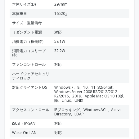
本体サイズ(D)
297mm
本体重量
16520g
サイズ・重量備考
リダンダント電源
対応
消費電力（稼働時）
58.1W
消費電力（スリープ
32.2W
時）
ファンコントロール
対応
ハードウェアセキュリ
ティロック
対応クライアントOS
Windows 7、8、10、11 (32/64bit)、
Windows Server 2008 R2/2012/2012
R2/2016、2019、Apple Mac OS 10.10以
降、Linux、UNIX
アクセスコントロール
IPブロッキング、Windows ACL、Active
Directory、LDAP
iSCSI（IP-SAN)
対応
Wake-On-LAN
対応