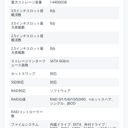
最大ストレージ容量
144000GB
3.5インチスロット搭
8台
載済数
3.5インチスロット最
8台
大搭載数
2.5インチスロット搭
載済数
2.5インチスロット最
8台
大搭載数
ストレージインターフ
SATA 6Gb/s
ェース規格
ホットスワップ
対応
SSD対応
対応
RAID対応
ソフトウェア
RAID仕様
RAID 0/1/5/6/10/50/60、+ホットスペア、
シングル、JBOD
RAIDコントローラー
数
ファイルシステム
内蔵ドライブ : EXT4、外付ドライブ :