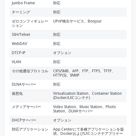
Jumbo Frame
対応
チーミング
対応
ゼロコンフィギュレー
UPnP検出サービス、Bonjour
ション
SSH/Telnet
対応
WebDAV
対応
DTCP-IP
オプション
VLAN
対応
その他通信プロトコル
CIFS/SMB、AFP、FTP、FTPS、TFTP、
HTTP(S)、SNMP
DLNAサーバー
対応
仮想化
Virtualization Station、Container Station
(Docker/LXCコンテナ)
メディアサーバー
Video Station、Music Station、Photo
Station、DLNAサーバー
DHCPサーバー
オプション
対応アプリケーション
App Centerにて各種アプリケーションを提
供、DockerおよびLXCコンテナアプリケー