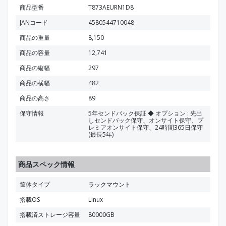
商品型番
T873AEURN1D8
JANコード
4580544710048
商品の重量
8,150
商品の容量
12,741
商品の縦幅
297
商品の横幅
482
商品の高さ
89
保守情報
5年センドバック保証 ◆ オプション : 先出
しセンドバック保守、オンサイト保守、プ
レミアオンサイト保守、24時間365日保守
(最長5年)
商品スペック情報
筐体タイプ
ラックマウント
搭載OS
Linux
搭載済ストレージ容量
80000GB