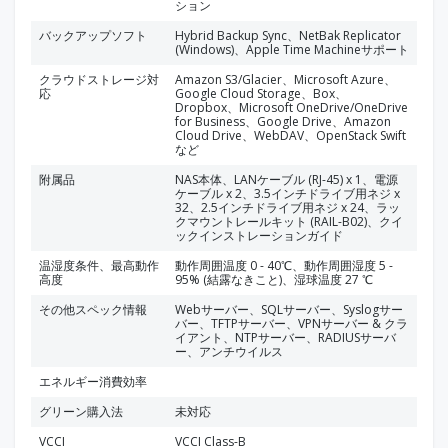
ション
バックアップソフト
Hybrid Backup Sync、NetBak Replicator
(Windows)、Apple Time Machineサポート
クラウドストレージ対
Amazon S3/Glacier、Microsoft Azure、
応
Google Cloud Storage、Box、
Dropbox、Microsoft OneDrive/OneDrive
for Business、Google Drive、Amazon
Cloud Drive、WebDAV、OpenStack Swift
など
附属品
NAS本体、LANケーブル (RJ-45) x 1、電源
ケーブル x 2、3.5インチドライブ用ネジ x
32、2.5インチドライブ用ネジ x 24、ラッ
クマウントレールキット (RAIL-B02)、クイ
ックインストレーションガイド
温湿度条件、最高動作
動作周囲温度 0 - 40℃、動作周囲湿度 5 -
高度
95% (結露なきこと)、湿球温度 27 ℃
その他スペック情報
Webサーバー、SQLサーバー、Syslogサー
バー、TFTPサーバー、VPNサーバー & クラ
イアント、NTPサーバー、RADIUSサーバ
ー、アンチウイルス
エネルギー消費効率
グリーン購入法
未対応
VCCI
VCCI Class-B