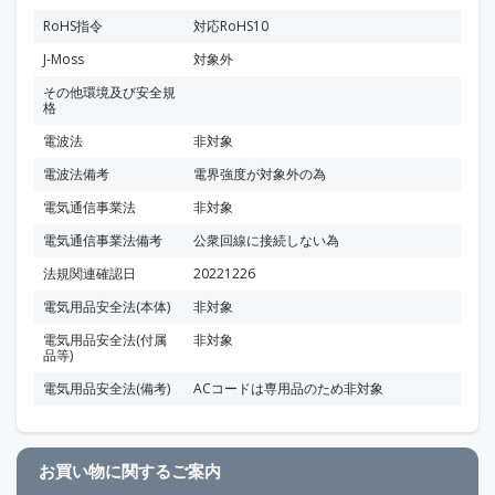
RoHS指令
対応RoHS10
J-Moss
対象外
その他環境及び安全規
格
電波法
非対象
電波法備考
電界強度が対象外の為
電気通信事業法
非対象
電気通信事業法備考
公衆回線に接続しない為
法規関連確認日
20221226
電気用品安全法(本体)
非対象
電気用品安全法(付属
非対象
品等)
電気用品安全法(備考)
ACコードは専用品のため非対象
お買い物に関するご案内