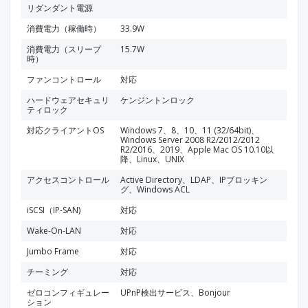
リダンダント電源
消費電力（稼働時）
33.9W
消費電力（スリープ
15.7W
時）
ファンコントロール
対応
ハードウェアセキュリ
ケンジントンロック
ティロック
対応クライアントOS
Windows 7、8、10、11 (32/64bit)、
Windows Server 2008 R2/2012/2012
R2/2016、2019、Apple Mac OS 10.10以
降、Linux、UNIX
アクセスコントロール
Active Directory、LDAP、IPブロッキン
グ、Windows ACL
iSCSI（IP-SAN)
対応
Wake-On-LAN
対応
Jumbo Frame
対応
チーミング
対応
ゼロコンフィギュレー
UPnP検出サービス、Bonjour
ション