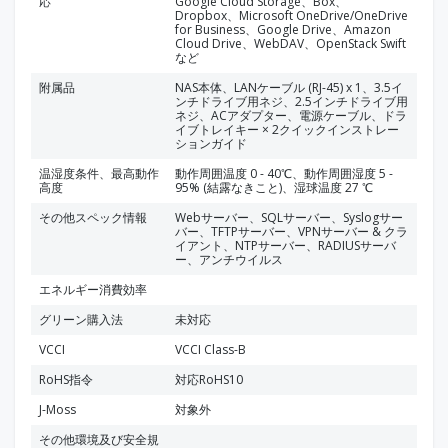
応
Google Cloud Storage、Box、
Dropbox、Microsoft OneDrive/OneDrive
for Business、Google Drive、Amazon
Cloud Drive、WebDAV、OpenStack Swift
など
附属品
NAS本体、LANケーブル (RJ-45) x 1、3.5イ
ンチドライブ用ネジ、2.5インチドライブ用
ネジ、ACアダプター、電源ケーブル、ドラ
イブトレイキー × 2クイックインストレー
ションガイド
温湿度条件、最高動作
動作周囲温度 0 - 40℃、動作周囲湿度 5 -
高度
95% (結露なきこと)、湿球温度 27 ℃
その他スペック情報
Webサーバー、SQLサーバー、Syslogサー
バー、TFTPサーバー、VPNサーバー & クラ
イアント、NTPサーバー、RADIUSサーバ
ー、アンチウイルス
エネルギー消費効率
グリーン購入法
未対応
VCCI
VCCI Class-B
RoHS指令
対応RoHS10
J-Moss
対象外
その他環境及び安全規