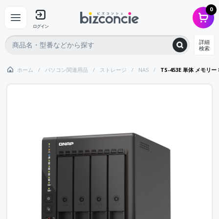
0
ログイン
詳細
検索
ホーム
パソコン関連用品
ストレージ
NAS
TS-453E 単体 メモリー 