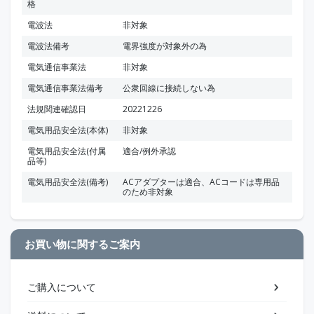
格
電波法
非対象
電波法備考
電界強度が対象外の為
電気通信事業法
非対象
電気通信事業法備考
公衆回線に接続しない為
法規関連確認日
20221226
電気用品安全法(本体)
非対象
電気用品安全法(付属
適合/例外承認
品等)
電気用品安全法(備考)
ACアダプターは適合、ACコードは専用品
のため非対象
お買い物に関するご案内
ご購入について