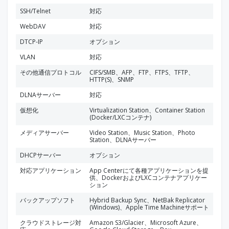
SSH/Telnet
対応
WebDAV
対応
DTCP-IP
オプション
VLAN
対応
その他通信プロトコル
CIFS/SMB、AFP、FTP、FTPS、TFTP、
HTTP(S)、SNMP
DLNAサーバー
対応
仮想化
Virtualization Station、Container Station
(Docker/LXCコンテナ)
メディアサーバー
Video Station、Music Station、Photo
Station、DLNAサーバー
DHCPサーバー
オプション
対応アプリケーション
App Centerにて各種アプリケーションを提
供、DockerおよびLXCコンテナアプリケー
ション
バックアップソフト
Hybrid Backup Sync、NetBak Replicator
(Windows)、Apple Time Machineサポート
クラウドストレージ対
Amazon S3/Glacier、Microsoft Azure、