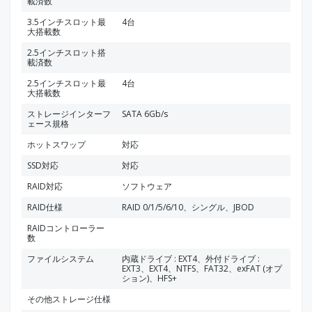
載済数
3.5インチスロット最
4台
大搭載数
2.5インチスロット搭
載済数
2.5インチスロット最
4台
大搭載数
ストレージインターフ
SATA 6Gb/s
ェース規格
ホットスワップ
対応
SSD対応
対応
RAID対応
ソフトウェア
RAID仕様
RAID 0/1/5/6/10、シングル、JBOD
RAIDコントローラー
数
ファイルシステム
内蔵ドライブ : EXT4、外付ドライブ :
EXT3、EXT4、NTFS、FAT32、exFAT (オプ
ション)、HFS+
その他ストレージ仕様