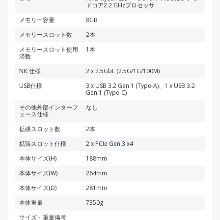
ドコア2.2 GHzプロセッサ
メモリー容量
8GB
メモリースロット数
2本
メモリースロット使用
1本
済数
NIC仕様
2 x 2.5GbE (2.5G/1G/100M)
USB仕様
3 x USB 3.2 Gen.1 (Type-A)、1 x USB 3.2
Gen.1 (Type-C)
その他外部インターフ
なし
ェース仕様
拡張スロット数
2本
拡張スロット仕様
2 x PCIe Gen.3 x4
本体サイズ(H)
188mm
本体サイズ(W)
264mm
本体サイズ(D)
281mm
本体重量
7350g
サイズ・重量備考