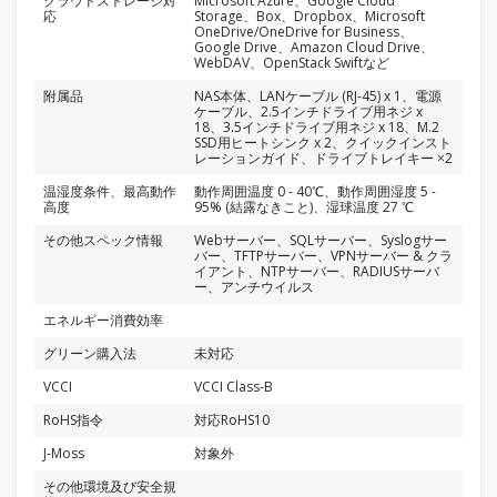
クラウドストレージ対
Microsoft Azure、Google Cloud
応
Storage、Box、Dropbox、Microsoft
OneDrive/OneDrive for Business、
Google Drive、Amazon Cloud Drive、
WebDAV、OpenStack Swiftなど
附属品
NAS本体、LANケーブル (RJ-45) x 1、電源
ケーブル、2.5インチドライブ用ネジ x
18、3.5インチドライブ用ネジ x 18、M.2
SSD用ヒートシンク x 2、クイックインスト
レーションガイド、ドライブトレイキー ×2
温湿度条件、最高動作
動作周囲温度 0 - 40℃、動作周囲湿度 5 -
高度
95% (結露なきこと)、湿球温度 27 ℃
その他スペック情報
Webサーバー、SQLサーバー、Syslogサー
バー、TFTPサーバー、VPNサーバー & クラ
イアント、NTPサーバー、RADIUSサーバ
ー、アンチウイルス
エネルギー消費効率
グリーン購入法
未対応
VCCI
VCCI Class-B
RoHS指令
対応RoHS10
J-Moss
対象外
その他環境及び安全規