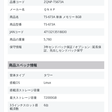
品番コード
ZQNP-TS673A
メーカー名
ＱＮＡＰ
商品名
TS-673A 単体 メモリー 8GB
商品型番
TS-673A
JANコード
4713213518830
商品の重量
5,780
保守情報
3年センドバック保証 / オプション : 延長保
証、先出しセンドバック保守
商品スペック情報
筐体タイプ
タワー
搭載OS
Linux
搭載済ストレージ容量
最大ストレージ容量
72000GB
3.5インチスロット搭
6台
載済数