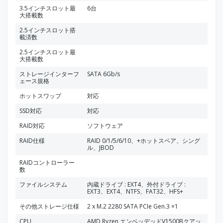
3.5インチスロット最
6台
大搭載数
2.5インチスロット搭
載済数
2.5インチスロット最
大搭載数
ストレージインターフ
SATA 6Gb/s
ェース規格
ホットスワップ
対応
SSD対応
対応
RAID対応
ソフトウェア
RAID仕様
RAID 0/1/5/6/10、+ホットスペア、シング
ル、JBOD
RAIDコントローラー
数
ファイルシステム
内蔵ドライブ : EXT4、外付ドライブ :
EXT3、EXT4、NTFS、FAT32、HFS+
その他ストレージ仕様
2 x M.2 2280 SATA PCIe Gen.3 ×1
CPU
AMD Ryzen エンベッデッドV1500Bクアッ