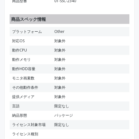
商品型番
01-SSC-2340
商品スペック情報
プラットフォーム
Other
対応OS
対象外
動作CPU
対象外
動作メモリ
対象外
動作HDD容量
対象外
モニタ画素数
対象外
その他動作条件
対象外
提供メディア
対象外
言語
限定なし
納品形態
パッケージ
ライセンス対象市場
限定なし
ライセンス種別