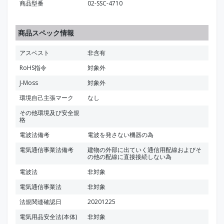
商品型番
02-SSC-4710
商品スペック情報
アスベスト
非含有
RoHS指令
対象外
J-Moss
対象外
環境自己主張マーク
なし
その他環境及び安全規
格
電波法備考
電波を発さない機器の為
電気通信事業法備考
建物の外部に出ていく通信用配線およびそ
の他の配線に直接接続しない為
電波法
非対象
電気通信事業法
非対象
法規関連確認日
20201225
電気用品安全法(本体)
非対象