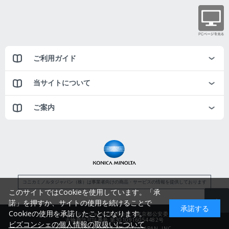
ご利用ガイド
当サイトについて
ご案内
コニカミノルタジャパン（株）は事業者向けの商品・サービスの情報を提供しております
このサイトではCookieを使用しています。「承
諾」を押すか、サイトの使用を続けることで
承諾する
Cookieの使用を承諾したことになります。
コニカミノルタジャパン株式会社／東京都公安委員会
古物商許可証番号 第3010916054482号
ビズコンシェの個人情報の取扱いについて
© 2014-2025 KONICA MINOLTA JAPAN, INC.