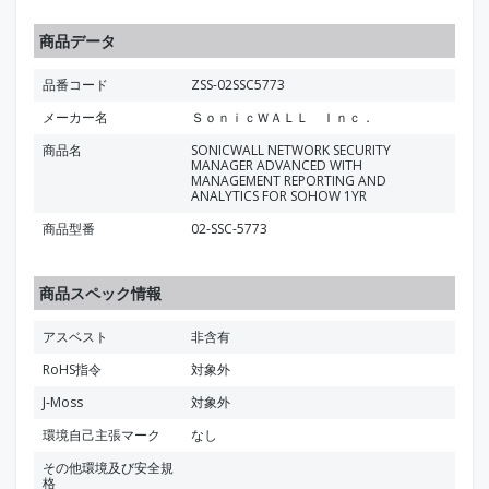
商品データ
品番コード
ZSS-02SSC5773
メーカー名
ＳｏｎｉｃＷＡＬＬ Ｉｎｃ．
商品名
SONICWALL NETWORK SECURITY
MANAGER ADVANCED WITH
MANAGEMENT REPORTING AND
ANALYTICS FOR SOHOW 1YR
商品型番
02-SSC-5773
商品スペック情報
アスベスト
非含有
RoHS指令
対象外
J-Moss
対象外
環境自己主張マーク
なし
その他環境及び安全規
格