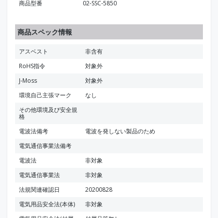
商品型番
02-SSC-5850
商品スペック情報
アスベスト
非含有
RoHS指令
対象外
J-Moss
対象外
環境自己主張マーク
なし
その他環境及び安全規
格
電波法備考
電波を発しない製品のため
電気通信事業法備考
電波法
非対象
電気通信事業法
非対象
法規関連確認日
20200828
電気用品安全法(本体)
非対象