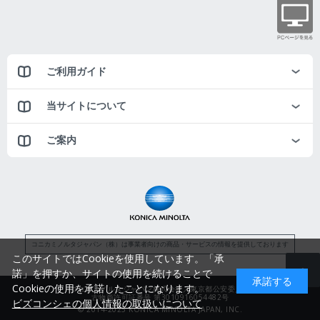
ご利用ガイド
当サイトについて
ご案内
コニカミノルタジャパン（株）は事業者向けの商品・サービスの情報を提供しております
このサイトではCookieを使用しています。「承
諾」を押すか、サイトの使用を続けることで
承諾する
Cookieの使用を承諾したことになります。
コニカミノルタジャパン株式会社／東京都公安委員会
古物商許可証番号 第3010916054482号
ビズコンシェの個人情報の取扱いについて
© 2014-2025 KONICA MINOLTA JAPAN, INC.