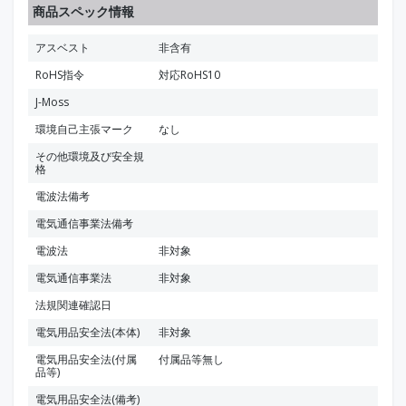
商品スペック情報
アスベスト
非含有
RoHS指令
対応RoHS10
J-Moss
環境自己主張マーク
なし
その他環境及び安全規
格
電波法備考
電気通信事業法備考
電波法
非対象
電気通信事業法
非対象
法規関連確認日
電気用品安全法(本体)
非対象
電気用品安全法(付属
付属品等無し
品等)
電気用品安全法(備考)