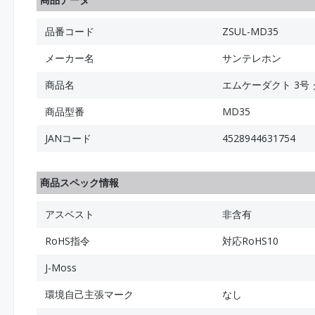
品番コード
ZSUL-MD35
メーカー名
サンテレホン
商品名
エムケーダクト 3号
商品型番
MD35
JANコード
4528944631754
商品スペック情報
アスベスト
非含有
RoHS指令
対応RoHS10
J-Moss
環境自己主張マーク
なし