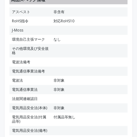
アスベスト
非含有
RoHS指令
対応RoHS10
J-Moss
環境自己主張マーク
なし
その他環境及び安全規
格
電波法備考
電気通信事業法備考
電波法
非対象
電気通信事業法
非対象
法規関連確認日
電気用品安全法(本体)
非対象
電気用品安全法(付属
付属品等無し
品等)
電気用品安全法(備考)