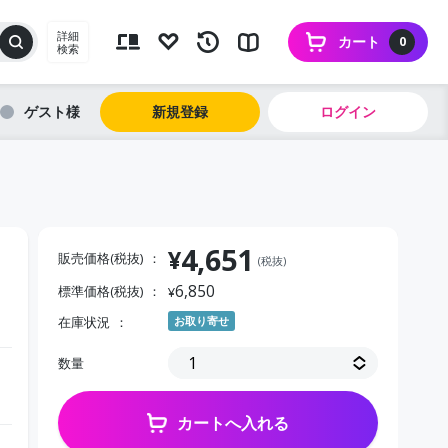
詳細
カート
0
検索
ゲスト
新規登録
ログイン
4,651
¥
販売価格(税抜)
(税抜)
6,850
標準価格(税抜)
¥
在庫状況
お取り寄せ
数量
カートへ入れる