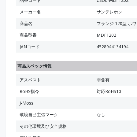
品番コード
ZSUL-MDF1202
メーカー名
サンテレホン
商品名
フランジ 120型 ホ
商品型番
MDF1202
JANコード
4528944134194
商品スペック情報
アスベスト
非含有
RoHS指令
対応RoHS10
J-Moss
環境自己主張マーク
なし
その他環境及び安全規格