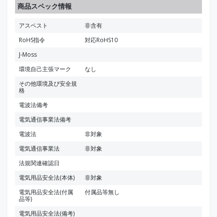
商品スペック情報
アスベスト
非含有
RoHS指令
対応RoHS10
J-Moss
環境自己主張マーク
なし
その他環境及び安全規
格
電波法備考
電気通信事業法備考
電波法
非対象
電気通信事業法
非対象
法規関連確認日
電気用品安全法(本体)
非対象
電気用品安全法(付属
付属品等無し
品等)
電気用品安全法(備考)