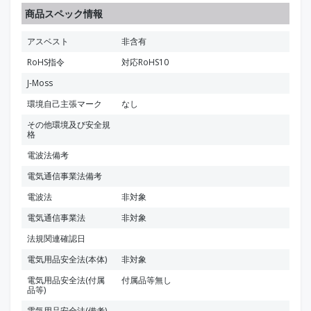
商品スペック情報
アスベスト
非含有
RoHS指令
対応RoHS10
J-Moss
環境自己主張マーク
なし
その他環境及び安全規
格
電波法備考
電気通信事業法備考
電波法
非対象
電気通信事業法
非対象
法規関連確認日
電気用品安全法(本体)
非対象
電気用品安全法(付属
付属品等無し
品等)
電気用品安全法(備考)