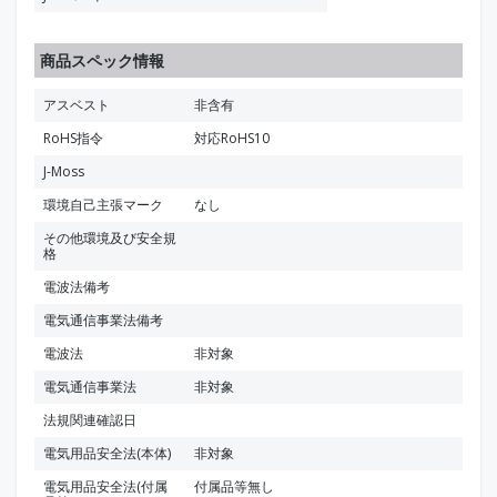
商品スペック情報
アスベスト
非含有
RoHS指令
対応RoHS10
J-Moss
環境自己主張マーク
なし
その他環境及び安全規
格
電波法備考
電気通信事業法備考
電波法
非対象
電気通信事業法
非対象
法規関連確認日
電気用品安全法(本体)
非対象
電気用品安全法(付属
付属品等無し