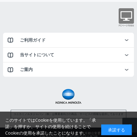
ご利用ガイド
当サイトについて
ご案内
コニカミノルタジャパン（株）は事業者向けの商品・サービスの情報を提供しております
このサイトではCookieを使用しています。「承
諾」を押すか、サイトの使用を続けることで
承諾する
Cookieの使用を承諾したことになります。
コニカミノルタジャパン株式会社／東京都公安委員会
古物商許可証番号 第3010916054482号