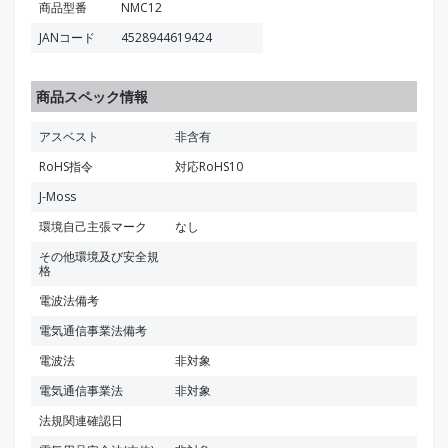
商品型番
NMC12
JANコード
4528944619424
商品スペック情報
アスベスト
非含有
RoHS指令
対応RoHS10
J-Moss
環境自己主張マーク
なし
その他環境及び安全規
格
電波法備考
電気通信事業法備考
電波法
非対象
電気通信事業法
非対象
法規関連確認日