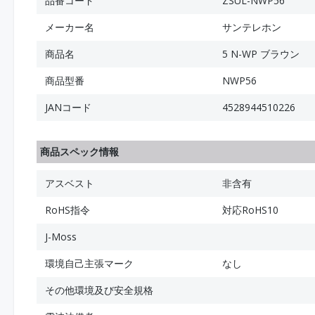
品番コード
ZSUL-NWP56
メーカー名
サンテレホン
商品名
5 N-WP ブラウン
商品型番
NWP56
JANコード
4528944510226
商品スペック情報
アスベスト
非含有
RoHS指令
対応RoHS10
J-Moss
環境自己主張マーク
なし
その他環境及び安全規格