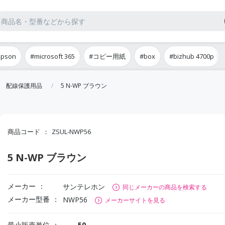
epson
#microsoft 365
#コピー用紙
#box
#bizhub 4700p
配線保護用品
5 N-WP ブラウン
商品コード
ZSUL-NWP56
5 N-WP ブラウン
メーカー
サンテレホン
同じメーカーの商品を検索する
メーカー型番
NWP56
メーカーサイトを見る
最小販売単位
50