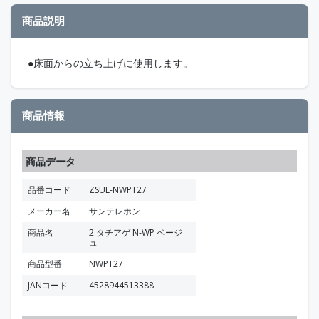
商品説明
●床面からの立ち上げに使用します。
商品情報
商品データ
品番コード
ZSUL-NWPT27
メーカー名
サンテレホン
商品名
2 タチアゲ N-WP ベージ
ュ
商品型番
NWPT27
JANコード
4528944513388