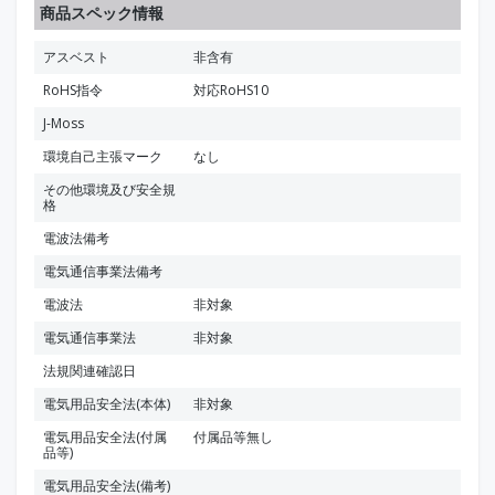
商品スペック情報
アスベスト
非含有
RoHS指令
対応RoHS10
J-Moss
環境自己主張マーク
なし
その他環境及び安全規
格
電波法備考
電気通信事業法備考
電波法
非対象
電気通信事業法
非対象
法規関連確認日
電気用品安全法(本体)
非対象
電気用品安全法(付属
付属品等無し
品等)
電気用品安全法(備考)