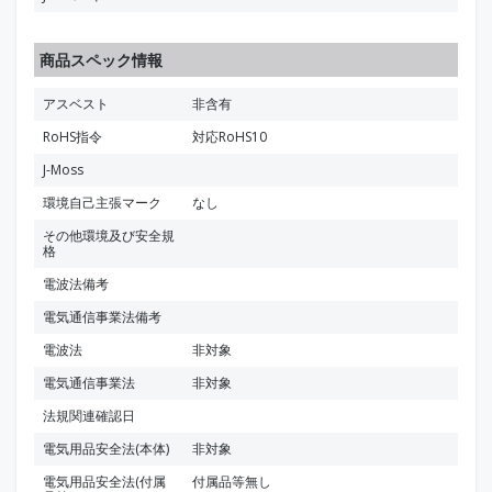
商品スペック情報
アスベスト
非含有
RoHS指令
対応RoHS10
J-Moss
環境自己主張マーク
なし
その他環境及び安全規
格
電波法備考
電気通信事業法備考
電波法
非対象
電気通信事業法
非対象
法規関連確認日
電気用品安全法(本体)
非対象
電気用品安全法(付属
付属品等無し