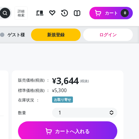
詳細
カート
0
検索
ゲスト
新規登録
ログイン
3,644
¥
販売価格(税抜)
(税抜)
5,300
標準価格(税抜)
¥
在庫状況
お取り寄せ
数量
カートへ入れる