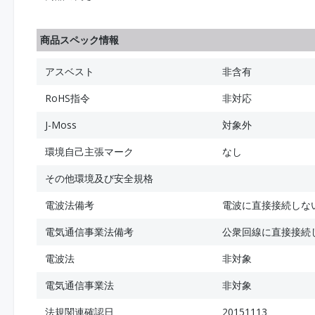
商品スペック情報
アスベスト
非含有
RoHS指令
非対応
J-Moss
対象外
環境自己主張マーク
なし
その他環境及び安全規格
電波法備考
電波に直接接続しな
電気通信事業法備考
公衆回線に直接接続
電波法
非対象
電気通信事業法
非対象
法規関連確認日
20151113