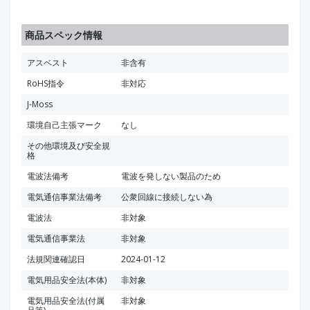
商品スペック情報
アスベスト
非含有
RoHS指令
非対応
J-Moss
環境自己主張マーク
なし
その他環境及び安全規
格
電波法備考
電波を発しない製品のため
電気通信事業法備考
公衆回線に接続しない為
電波法
非対象
電気通信事業法
非対象
法規関連確認日
2024-01-12
電気用品安全法(本体)
非対象
電気用品安全法(付属
非対象