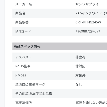
メーカー名
サンワサプライ
商品名
24.5インチワイド
商品型番
CRT-PFNG245W
JANコード
4969887294574
商品スペック情報
アスベスト
非含有
RoHS指令
非対応
J-Moss
対象外
環境自己主張マーク
なし
その他環境及び安全規格
電波法備考
電波を発しない製品