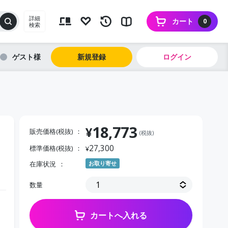
詳細
カート
0
検索
ゲスト
新規登録
ログイン
18,773
¥
販売価格(税抜)
(税抜)
27,300
標準価格(税抜)
¥
在庫状況
お取り寄せ
数量
カートへ入れる