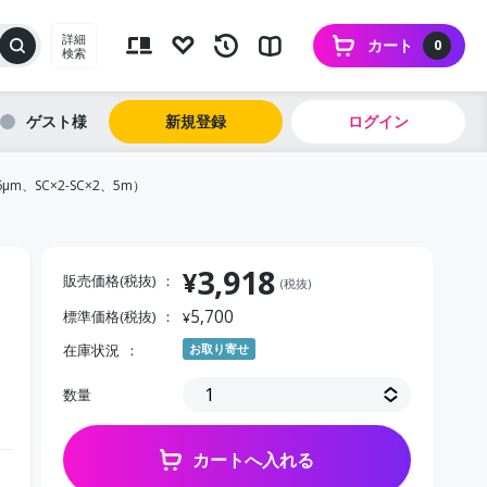
詳細
カート
0
検索
ゲスト
新規登録
ログイン
、SC×2-SC×2、5m）
3,918
¥
販売価格(税抜)
(税抜)
5,700
標準価格(税抜)
¥
、
在庫状況
お取り寄せ
数量
カートへ入れる