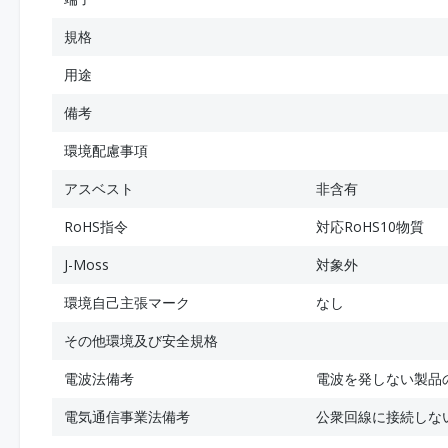
規格
用途
備考
環境配慮事項
アスベスト
非含有
RoHS指令
対応RoHS10物質
J-Moss
対象外
環境自己主張マーク
なし
その他環境及び安全規格
電波法備考
電波を発しない製品
電気通信事業法備考
公衆回線に接続しな