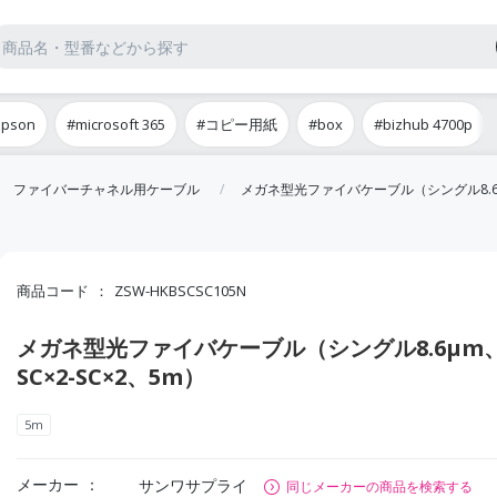
epson
#microsoft 365
#コピー用紙
#box
#bizhub 4700p
ファイバーチャネル用ケーブル
メガネ型光ファイバケーブル（シングル8.6μm
商品コード
ZSW-HKBSCSC105N
メガネ型光ファイバケーブル（シングル8.6μm
SC×2-SC×2、5m）
5m
メーカー
サンワサプライ
同じメーカーの商品を検索する