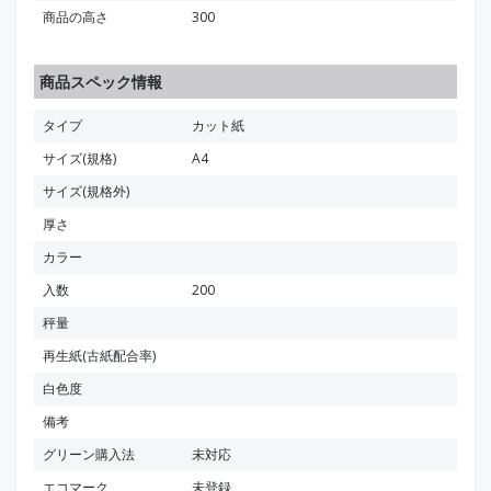
商品の高さ
300
商品スペック情報
タイプ
カット紙
サイズ(規格)
A4
サイズ(規格外)
厚さ
カラー
入数
200
秤量
再生紙(古紙配合率)
白色度
備考
グリーン購入法
未対応
エコマーク
未登録