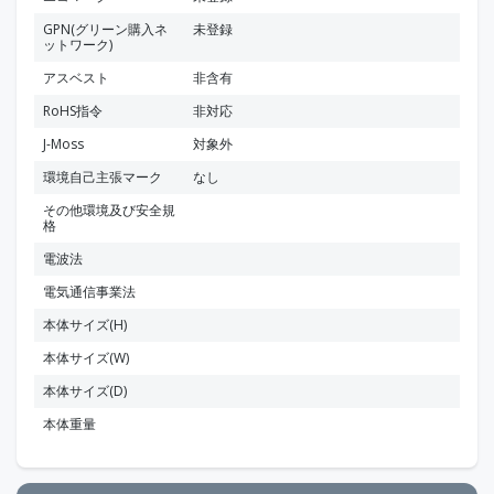
GPN(グリーン購入ネ
未登録
ットワーク)
アスベスト
非含有
RoHS指令
非対応
J-Moss
対象外
環境自己主張マーク
なし
その他環境及び安全規
格
電波法
電気通信事業法
本体サイズ(H)
本体サイズ(W)
本体サイズ(D)
本体重量