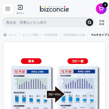
0
ログイン
詳細
検索
ホーム
オフィス用紙
特殊用途紙
特殊用途紙その他
マルチタイプコ