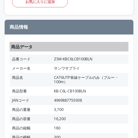
お気に入りに追加
商品情報
商品データ
品番コード
ZSW-KBC6LCB100BLN
メーカー名
サンワサプライ
商品名
CAT6UTP単線ケーブルのみ（ブルー・
100m）
商品型番
KB-C6L-CB100BLN
JANコード
4969887755938
商品の重量
3,700
商品の容量
16,200
商品の縦幅
180
商品の横幅
300