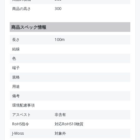
商品の高さ
300
商品スペック情報
長さ
100m
結線
色
端子
規格
用途
備考
環境配慮事項
アスベスト
非含有
RoHS指令
対応RoHS10物質
J-Moss
対象外