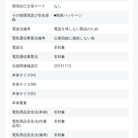
環境自己主張マーク
なし
その他環境及び安全規
■簡易パッケージ
格
電波法備考
電波を発しない製品のため
電気通信事業法備考
公衆回線に接続しない為
電波法
非対象
電気通信事業法
非対象
法規関連確認日
20151113
本体サイズ(H)
本体サイズ(W)
本体サイズ(D)
本体重量
電気用品安全法(本体)
非対象
電気用品安全法(付属
非対象
品等)
電気用品安全法(備考)
非対象