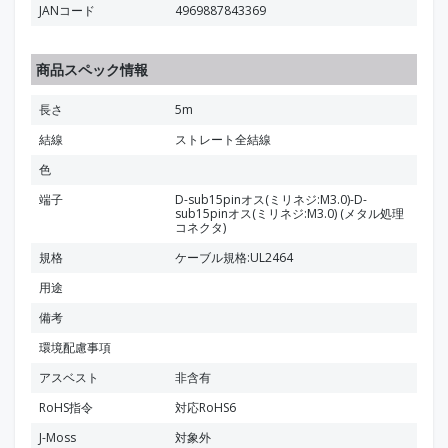
JANコード
4969887843369
商品スペック情報
長さ
5m
結線
ストレート全結線
色
端子
D-sub15pinオス(ミリネジ:M3.0)-D-
sub15pinオス(ミリネジ:M3.0) (メタル処理
コネクタ)
規格
ケーブル規格:UL2464
用途
備考
環境配慮事項
アスベスト
非含有
RoHS指令
対応RoHS6
J-Moss
対象外