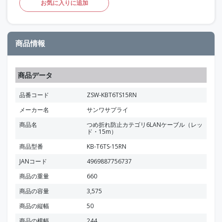
お気に入りに追加
商品情報
商品データ
品番コード
ZSW-KBT6TS15RN
メーカー名
サンワサプライ
商品名
つめ折れ防止カテゴリ6LANケーブル（レッ
ド・15m）
商品型番
KB-T6TS-15RN
JANコード
4969887756737
商品の重量
660
商品の容量
3,575
商品の縦幅
50
商品の横幅
244