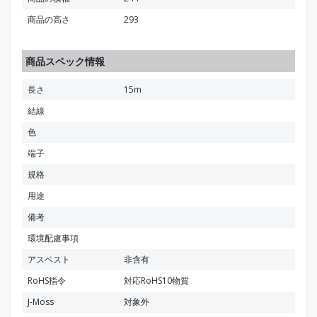
商品の高さ
293
商品スペック情報
長さ
15m
結線
色
端子
規格
用途
備考
環境配慮事項
アスベスト
非含有
RoHS指令
対応RoHS10物質
J-Moss
対象外