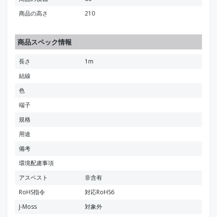
商品の高さ
210
商品スペック情報
長さ
1m
結線
色
端子
規格
用途
備考
環境配慮事項
アスベスト
非含有
RoHS指令
対応RoHS6
J-Moss
対象外