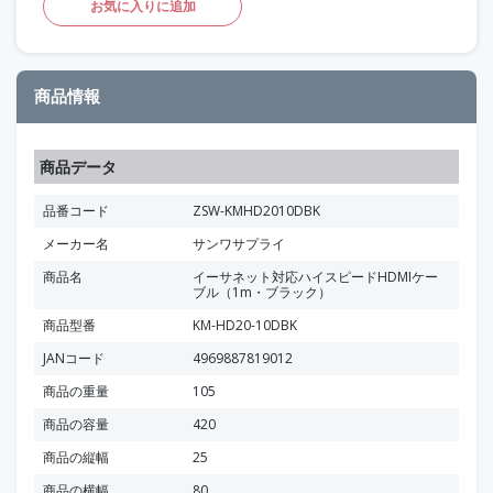
お気に入りに追加
商品情報
商品データ
品番コード
ZSW-KMHD2010DBK
メーカー名
サンワサプライ
商品名
イーサネット対応ハイスピードHDMIケー
ブル（1m・ブラック）
商品型番
KM-HD20-10DBK
JANコード
4969887819012
商品の重量
105
商品の容量
420
商品の縦幅
25
商品の横幅
80