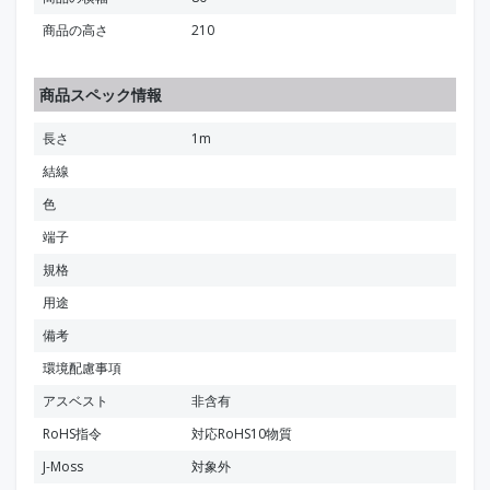
商品の高さ
210
商品スペック情報
長さ
1m
結線
色
端子
規格
用途
備考
環境配慮事項
アスベスト
非含有
RoHS指令
対応RoHS10物質
J-Moss
対象外