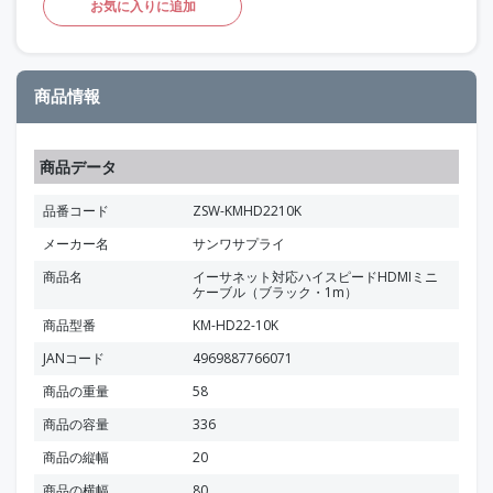
お気に入りに追加
商品情報
商品データ
品番コード
ZSW-KMHD2210K
メーカー名
サンワサプライ
商品名
イーサネット対応ハイスピードHDMIミニ
ケーブル（ブラック・1m）
商品型番
KM-HD22-10K
JANコード
4969887766071
商品の重量
58
商品の容量
336
商品の縦幅
20
商品の横幅
80