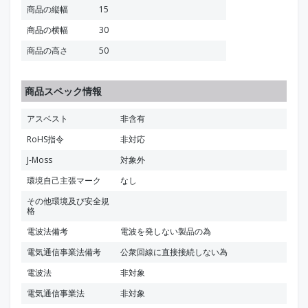
商品の縦幅
15
商品の横幅
30
商品の高さ
50
商品スペック情報
アスベスト
非含有
RoHS指令
非対応
J-Moss
対象外
環境自己主張マーク
なし
その他環境及び安全規
格
電波法備考
電波を発しない製品の為
電気通信事業法備考
公衆回線に直接接続しない為
電波法
非対象
電気通信事業法
非対象