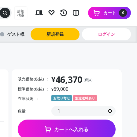
詳細
カート
0
検索
ゲスト
新規登録
ログイン
46,370
¥
販売価格(税抜)
(税抜)
69,000
標準価格(税抜)
¥
在庫状況
お取り寄せ
別途送料あり
数量
カートへ入れる