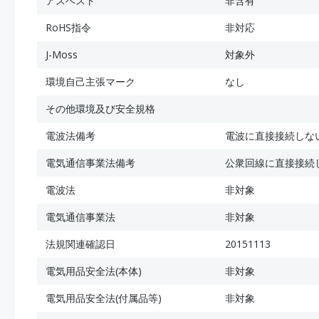
アスベスト
非含有
RoHS指令
非対応
J-Moss
対象外
環境自己主張マーク
なし
その他環境及び安全規格
電波法備考
電波に直接接続しな
電気通信事業法備考
公衆回線に直接接続
電波法
非対象
電気通信事業法
非対象
法規関連確認日
20151113
電気用品安全法(本体)
非対象
電気用品安全法(付属品等)
非対象