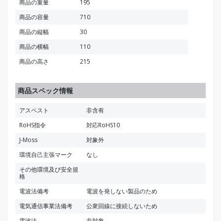
商品の重量
195
商品の容量
710
商品の縦幅
30
商品の横幅
110
商品の高さ
215
商品スペック情報
アスベスト
非含有
RoHS指令
対応RoHS10
J-Moss
対象外
環境自己主張マーク
なし
その他環境及び安全規
格
電波法備考
電波を発しない製品のため
電気通信事業法備考
公衆回線に接続しないため
電波法
非対象