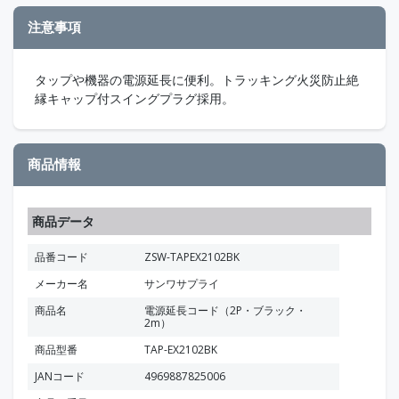
注意事項
タップや機器の電源延長に便利。トラッキング火災防止絶
縁キャップ付スイングプラグ採用。
商品情報
商品データ
品番コード
ZSW-TAPEX2102BK
メーカー名
サンワサプライ
商品名
電源延長コード（2P・ブラック・
2m）
商品型番
TAP-EX2102BK
JANコード
4969887825006