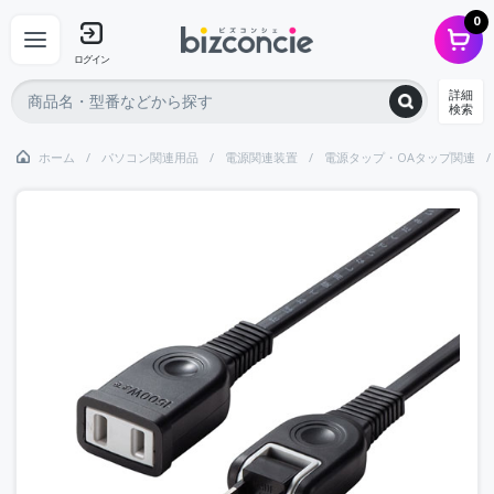
0
ログイン
詳細
検索
ホーム
パソコン関連用品
電源関連装置
電源タップ・OAタップ関連