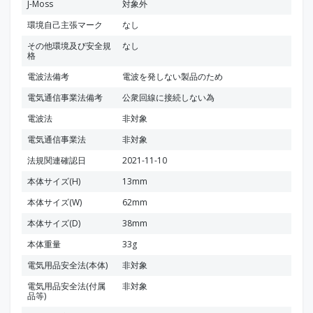
J-Moss
対象外
環境自己主張マーク
なし
その他環境及び安全規
なし
格
電波法備考
電波を発しない製品のため
電気通信事業法備考
公衆回線に接続しない為
電波法
非対象
電気通信事業法
非対象
法規関連確認日
2021-11-10
本体サイズ(H)
13mm
本体サイズ(W)
62mm
本体サイズ(D)
38mm
本体重量
33g
電気用品安全法(本体)
非対象
電気用品安全法(付属
非対象
品等)