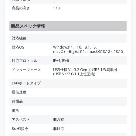
商品の高さ
170
商品スペック情報
対応機種
対応OS
Windows11、10、8.1、8、
macOS（BigSur)11、macOS10.12～10.15
対応プロトコル
IPv4, IPv6
インターフェース
USB仕様 Ver3.2 Gen1(USB3.1/3.0)準拠
(USB Ver2.0/1.1上位互換)
LANポートタイプ
通信速度
付属品
備考
アスベスト
非含有
RoHS指令
非対応