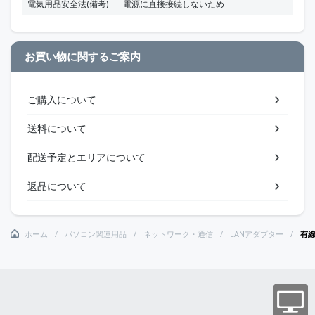
電気用品安全法(備考)
電源に直接接続しないため
お買い物に関するご案内
ご購入について
送料について
配送予定とエリアについて
返品について
ホーム
パソコン関連用品
ネットワーク・通信
LANアダプター
有線