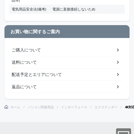
品等)
電気用品安全法(備考)
電源に直接接続しないため
お買い物に関するご案内
ご購入について
送料について
配送予定とエリアについて
返品について
ホーム
パソコン関連用品
インターフェース
エクステンダー
4K対