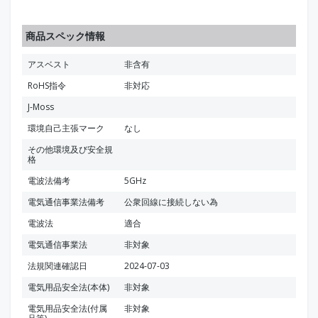
商品スペック情報
アスベスト
非含有
RoHS指令
非対応
J-Moss
環境自己主張マーク
なし
その他環境及び安全規
格
電波法備考
5GHz
電気通信事業法備考
公衆回線に接続しない為
電波法
適合
電気通信事業法
非対象
法規関連確認日
2024-07-03
電気用品安全法(本体)
非対象
電気用品安全法(付属
非対象