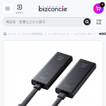
0
ログイン
詳細
検索
ホーム
パソコン関連用品
インターフェース
エクステンダー
4K対