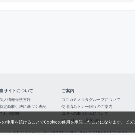
当サイトについて
ご案内
個人情報保護方針
コニカミノルタグループについて
特定商取引法に基づく表記
使用済みトナー回収のご案内
ご利用規約
環境への取り組みについて
CSR（社会・環境活動）
トの使用を続けることでCookieの使用を承諾したことになります。
ビズ
コニカミノルタジャパン（株）は事業者向けの商品・サービスの情報を提供しております