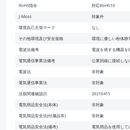
RoHS指令
対応RoHS10
J-Moss
対象外
環境自己主張マーク
なし
その他環境及び安全規格
環境に優しい粉体静
電波法備考
電波を発する機器を
電気通信事業法備考
公衆回線に接続しな
電波法
非対象
電気通信事業法
非対象
法規関連確認日
20210415
電気用品安全法(本体)
非対象
電気用品安全法(付属品等)
非対象
電気用品安全法(備考)
電気用品を使用して