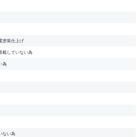
電塗装仕上げ
搭載していない為
い為
いない為