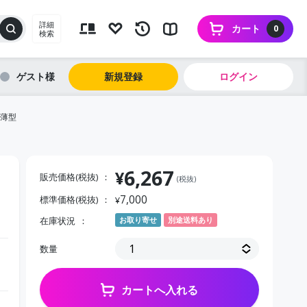
詳細
カート
0
検索
ゲスト
新規登録
ログイン
 薄型
6,267
¥
販売価格(税抜)
(税抜)
7,000
標準価格(税抜)
¥
在庫状況
お取り寄せ
別途送料あり
数量
カートへ入れる