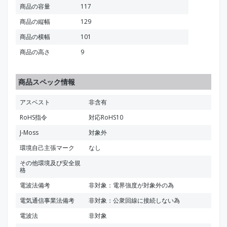
商品の容量
117
商品の縦幅
129
商品の横幅
101
商品の高さ
9
商品スペック情報
アスベスト
非含有
RoHS指令
対応RoHS10
J-Moss
対象外
環境自己主張マーク
なし
その他環境及び安全規
格
電波法備考
非対象：電界強度が対象外の為
電気通信事業法備考
非対象：公衆回線に接続しない為
電波法
非対象