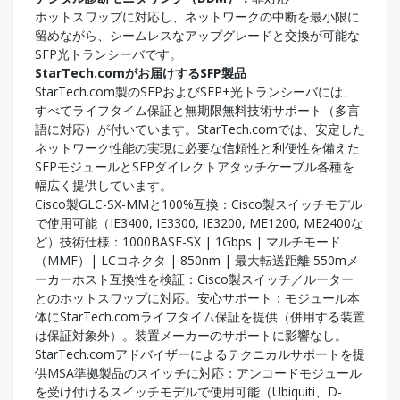
ホットスワップに対応し、ネットワークの中断を最小限に
留めながら、シームレスなアップグレードと交換が可能な
SFP光トランシーバです。
StarTech.comがお届けするSFP製品
StarTech.com製のSFPおよびSFP+光トランシーバには、
すべてライフタイム保証と無期限無料技術サポート（多言
語に対応）が付いています。StarTech.comでは、安定した
ネットワーク性能の実現に必要な信頼性と利便性を備えた
SFPモジュールとSFPダイレクトアタッチケーブル各種を
幅広く提供しています。
Cisco製GLC-SX-MMと100%互換：Cisco製スイッチモデル
で使用可能（IE3400, IE3300, IE3200, ME1200, ME2400な
ど）技術仕様：1000BASE-SX | 1Gbps | マルチモード
（MMF）| LCコネクタ | 850nm | 最大転送距離 550mメ
ーカーホスト互換性を検証：Cisco製スイッチ／ルーター
とのホットスワップに対応。安心サポート：モジュール本
体にStarTech.comライフタイム保証を提供（併用する装置
は保証対象外）。装置メーカーのサポートに影響なし。
StarTech.comアドバイザーによるテクニカルサポートを提
供MSA準拠製品のスイッチに対応：アンコードモジュール
を受け付けるスイッチモデルで使用可能（Ubiquiti、D-