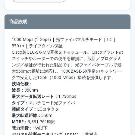
商品説明
1000 Mbps (1 Gbps) | 光ファイバマルチモード | LC |
550 m | ライフタイム保証
Cisco製GLC-SX-MM互換SFPモジュール。Ciscoブランドの
スイッチやルーターでの使用を前提に、設計／プログラミ
ング／検証が行われた製品です。光ファイバケーブルで最
大550mの距離に対応し、1000BASE-SX準拠のネットワー
クで安定した1GbE（1000 Mbps）接続を提供します。
技術仕様：
波長：
850nm
最大データ転送レート：
1.25Gbps
タイプ：
マルチモード光ファイバ
接続タイプ：
LCコネクタ
最大転送距離：
550m
MTBF：
3,381,761時間
電力消費：
1W以下
デジタル診断モニタリング（DDM）：
非対応