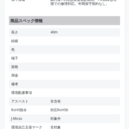
償での修理対応。年間保守契約なし。
商品スペック情報
長さ
40m
結線
色
端子
規格
用途
備考
環境配慮事項
アスベスト
非含有
RoHS指令
対応RoHS6
J-Moss
対象外
環境自己主張マーク
非対象