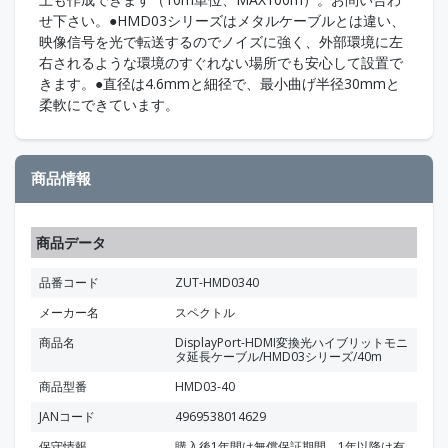
せ下さい。●HMD03シリーズはメタルケーブルとは違い、
映像信号を光で転送するのでノイズに強く、外部環境に左
右されるような環境のすぐれない場所でも安心して設置で
きます。●直径は4.6mmと細径で、最小曲げ半径30mmと
柔軟にできています。
商品情報
商品データ
品番コード
ZUT-HMD0340
メーカー名
スペクトル
商品名
DisplayPort-HDMI変換光ハイブリットモニ
タ延長ケーブル/HMD03シリーズ/40m
商品型番
HMD03-40
JANコード
4969538014629
保守情報
購入後1年間は無償保証期間。1年以降は有