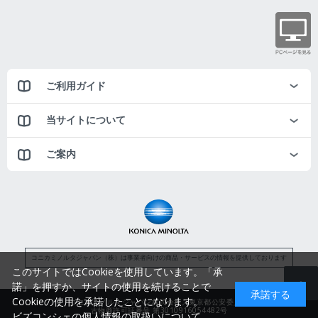
ご利用ガイド
当サイトについて
ご案内
コニカミノルタジャパン（株）は事業者向けの商品・サービスの情報を提供しております
このサイトではCookieを使用しています。「承
諾」を押すか、サイトの使用を続けることで
承諾する
Cookieの使用を承諾したことになります。
コニカミノルタジャパン株式会社／東京都公安委員会
古物商許可証番号 第3010916054482号
ビズコンシェの個人情報の取扱いについて