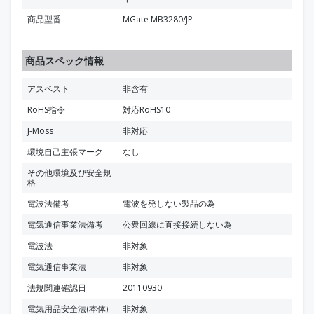
商品型番
MGate MB3280/JP
商品スペック情報
アスベスト
非含有
RoHS指令
対応RoHS10
J-Moss
非対応
環境自己主張マーク
なし
その他環境及び安全規
格
電波法備考
電波を発しない製品の為
電気通信事業法備考
公衆回線に直接接続しない為
電波法
非対象
電気通信事業法
非対象
法規関連確認日
20110930
電気用品安全法(本体)
非対象