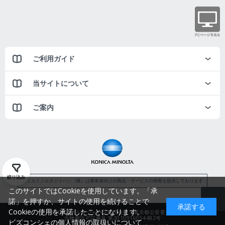
ご利用ガイド
当サイトについて
ご案内
絞り込み
コニカミノルタジャパン（株）は事業者向けの商品・サービスの情報を提供しております
このサイトではCookieを使用しています。「承
諾」を押すか、サイトの使用を続けることで
承諾する
Cookieの使用を承諾したことになります。
コニカミノルタジャパン株式会社／東京都公安委員会
古物商許可証番号 第3010916054482号
ビズコンシェの個人情報の取扱いについて