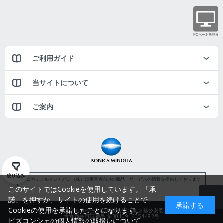
ご利用ガイド
当サイトについて
ご案内
絞り込み
コニカミノルタジャパン（株）は事業者向けの商品・サービスの情報を提供しております
このサイトではCookieを使用しています。「承
諾」を押すか、サイトの使用を続けることで
承諾する
Cookieの使用を承諾したことになります。
コニカミノルタジャパン株式会社／東京都公安委員会
古物商許可証番号 第3010916054482号
ビズコンシェの個人情報の取扱いについて