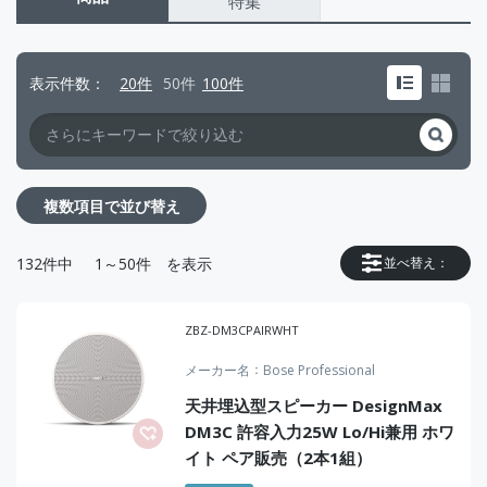
特集
表示件数
20件
50件
100件
複数項目で並び替え
132
件中
1～50件
を表示
並べ替え：
ZBZ-DM3CPAIRWHT
メーカー名
Bose Professional
天井埋込型スピーカー DesignMax
DM3C 許容入力25W Lo/Hi兼用 ホワ
イト ペア販売（2本1組）