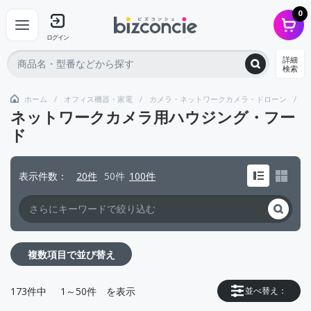
0
ログイン
詳細
検索
ホーム
オフィス機器・家電
カメラ・ネットワークカメラ・ドローン
ネ
ネットワークカメラ用ハウジング・フー
ド
表示件数
20件
50件
100件
複数項目で並び替え
173
件中
1～50件
を表示
並べ替え：