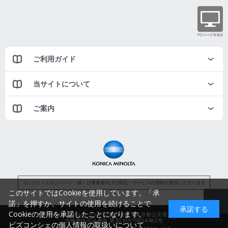
ご利用ガイド
当サイトについて
ご案内
コニカミノルタジャパン（株）は事業者向けの商品・サービスの情報を提供しております
このサイトではCookieを使用しています。「承
諾」を押すか、サイトの使用を続けることで
承諾する
Cookieの使用を承諾したことになります。
コニカミノルタジャパン株式会社／東京都公安委員会
古物商許可証番号 第3010916054482号
ビズコンシェの個人情報の取扱いについて