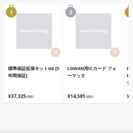
1
2
3
標準保証拡張キットG6 [5
LGWAN用ICカード フォ
HP
年間保証]
ーマッタ
H
デ
¥
37,325
¥
14,581
¥
3
(税抜)
(税抜)